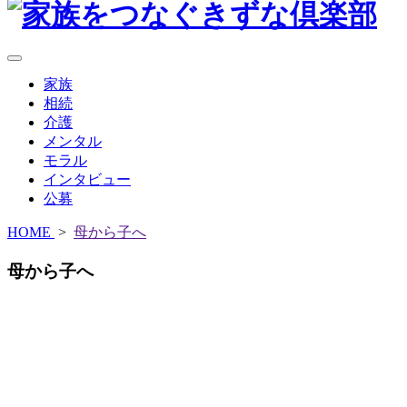
家族
相続
介護
メンタル
モラル
インタビュー
公募
HOME
>
母から子へ
母から子へ