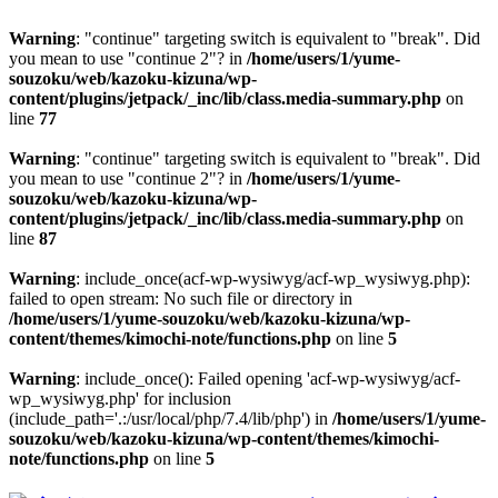
Warning
: "continue" targeting switch is equivalent to "break". Did
you mean to use "continue 2"? in
/home/users/1/yume-
souzoku/web/kazoku-kizuna/wp-
content/plugins/jetpack/_inc/lib/class.media-summary.php
on
line
77
Warning
: "continue" targeting switch is equivalent to "break". Did
you mean to use "continue 2"? in
/home/users/1/yume-
souzoku/web/kazoku-kizuna/wp-
content/plugins/jetpack/_inc/lib/class.media-summary.php
on
line
87
Warning
: include_once(acf-wp-wysiwyg/acf-wp_wysiwyg.php):
failed to open stream: No such file or directory in
/home/users/1/yume-souzoku/web/kazoku-kizuna/wp-
content/themes/kimochi-note/functions.php
on line
5
Warning
: include_once(): Failed opening 'acf-wp-wysiwyg/acf-
wp_wysiwyg.php' for inclusion
(include_path='.:/usr/local/php/7.4/lib/php') in
/home/users/1/yume-
souzoku/web/kazoku-kizuna/wp-content/themes/kimochi-
note/functions.php
on line
5