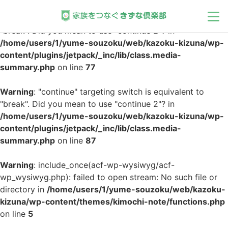
Warning
: "continue" targeting switch is equivalent to
"break". Did you mean to use "continue 2"? in
/home/users/1/yume-souzoku/web/kazoku-kizuna/wp-
家族
content/plugins/jetpack/_inc/lib/class.media-
summary.php
on line
77
相続
Warning
: "continue" targeting switch is equivalent to
"break". Did you mean to use "continue 2"? in
介護
/home/users/1/yume-souzoku/web/kazoku-kizuna/wp-
content/plugins/jetpack/_inc/lib/class.media-
メンタル
summary.php
on line
87
モラル
Warning
: include_once(acf-wp-wysiwyg/acf-
wp_wysiwyg.php): failed to open stream: No such file or
directory in
/home/users/1/yume-souzoku/web/kazoku-
インタビュー
kizuna/wp-content/themes/kimochi-note/functions.php
on line
5
公募