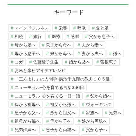
キーワード
マインドフルネス
栄養
呼吸
父と娘
相続
旅行
医療
感謝
父から息子へ
母から娘へ
息子から母へ
夫から妻へ
母から息子へ
娘から母へ
妻から夫へ
孫へ
ヨガ
佐藤綾子先生
娘から父へ
曽根恵子
お米と米粉アイデアレシピ
「三方よし」の人間学-廣池千九郎の教え１０５選
ニューモラル-心を育てる言葉366日
ニューモラル-心を育てる一日一話
父から娘へ
孫から祖母へ
祖父から孫へ
ウォーキング
息子から父へ
孫から祖父へ
家族へ
兄弟へ
祖母から孫へ
母から子へ
娘から両親へ
兄弟姉妹へ
息子から両親へ
父から子へ