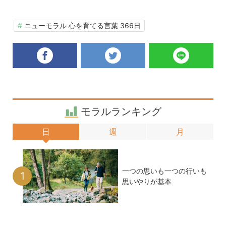
ニューモラル 心を育てる言葉 366日
facebook
twitter
LINE
モラルランキング
日
週
月
一つの思いも一つの行いも
思いやりが基本