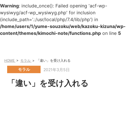
Warning
: include_once(): Failed opening 'acf-wp-
wysiwyg/acf-wp_wysiwyg.php' for inclusion
(include_path='.:/usr/local/php/7.4/lib/php') in
/home/users/1/yume-souzoku/web/kazoku-kizuna/wp-
content/themes/kimochi-note/functions.php
on line
5
HOME
>
モラル
>
「違い」を受け入れる
モラル
2021年3月5日
「違い」を受け入れる