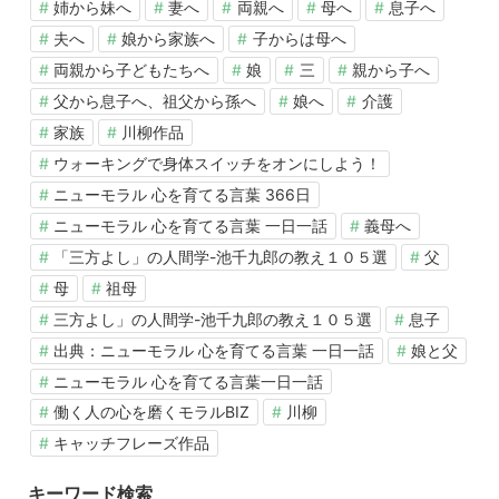
姉から妹へ
妻へ
両親へ
母へ
息子へ
夫へ
娘から家族へ
子からは母へ
両親から子どもたちへ
娘
三
親から子へ
父から息子へ、祖父から孫へ
娘へ
介護
家族
川柳作品
ウォーキングで身体スイッチをオンにしよう！
ニューモラル 心を育てる言葉 366日
ニューモラル 心を育てる言葉 一日一話
義母へ
「三方よし」の人間学-池千九郎の教え１０５選
父
母
祖母
三方よし」の人間学-池千九郎の教え１０５選
息子
出典：ニューモラル 心を育てる言葉 一日一話
娘と父
ニューモラル 心を育てる言葉一日一話
働く人の心を磨くモラルBIZ
川柳
キャッチフレーズ作品
キーワード検索