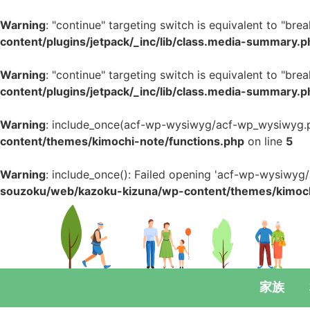
Warning
: "continue" targeting switch is equivalent to "bre
content/plugins/jetpack/_inc/lib/class.media-summary.p
Warning
: "continue" targeting switch is equivalent to "bre
content/plugins/jetpack/_inc/lib/class.media-summary.p
Warning
: include_once(acf-wp-wysiwyg/acf-wp_wysiwyg.php
content/themes/kimochi-note/functions.php
on line
5
Warning
: include_once(): Failed opening 'acf-wp-wysiwyg/a
souzoku/web/kazoku-kizuna/wp-content/themes/kimoch
家族