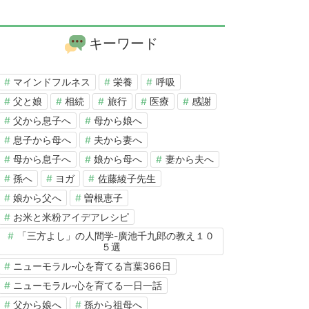
キーワード
マインドフルネス
栄養
呼吸
父と娘
相続
旅行
医療
感謝
父から息子へ
母から娘へ
息子から母へ
夫から妻へ
母から息子へ
娘から母へ
妻から夫へ
孫へ
ヨガ
佐藤綾子先生
娘から父へ
曽根恵子
お米と米粉アイデアレシピ
「三方よし」の人間学-廣池千九郎の教え１０
５選
ニューモラル-心を育てる言葉366日
ニューモラル-心を育てる一日一話
父から娘へ
孫から祖母へ