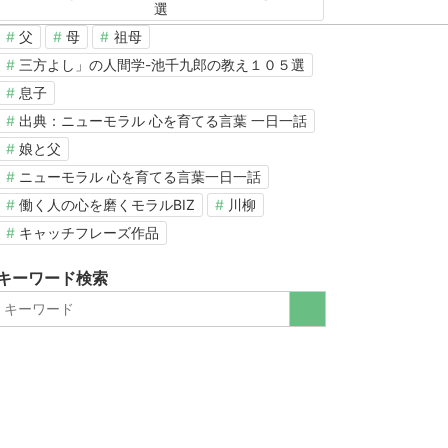
選
父
母
祖母
三方よし」の人間学-池千九郎の教え１０５選
息子
出典：ニューモラル 心を育てる言葉 一日一話
娘と父
ニューモラル 心を育てる言葉一日一話
働く人の心を磨くモラルBIZ
川柳
キャッチフレーズ作品
キーワード検索