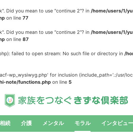
ak". Did you mean to use "continue 2"? in
/home/users/1/y
hp
on line
77
ak". Did you mean to use "continue 2"? in
/home/users/1/y
hp
on line
87
): failed to open stream: No such file or directory in
/ho
cf-wp_wysiwyg.php' for inclusion (include_path='.:/usr/loca
i-note/functions.php
on line
5
相続
介護
メンタル
モラル
インタビュ