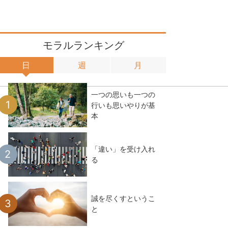
モラルランキング
日
週
月
一つの思いも一つの
行いも思いやりが基
本
「違い」を受け入れ
る
誠を尽くすというこ
と