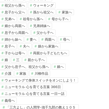
祖父から孫へ
ウォーキング
息子から父へ
孫から祖父へ
家族へ
兄弟へ
祖母から孫へ
母から子へ
娘から両親へ
兄弟姉妹へ
息子から両親へ
父から子へ
姉から妹へ
妻へ
両親へ
母へ
息子へ
夫へ
娘から家族へ
子からは母へ
両親から子どもたちへ
娘
三
親から子へ
父から息子へ、祖父から孫へ
娘へ
介護
家族
川柳作品
ウォーキングで身体スイッチをオンにしよう！
ニューモラル 心を育てる言葉 366日
ニューモラル 心を育てる言葉 一日一話
義母へ
「三方よし」の人間学-池千九郎の教え１０５