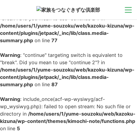
Warning
: "continue" targeting switch is equivalent to
"break". Did you mean to use "continue 2"? in
/home/users/1/yume-souzoku/web/kazoku-kizuna/wp-
家族
content/plugins/jetpack/_inc/lib/class.media-
summary.php
on line
77
相続
Warning
: "continue" targeting switch is equivalent to
"break". Did you mean to use "continue 2"? in
介護
/home/users/1/yume-souzoku/web/kazoku-kizuna/wp-
content/plugins/jetpack/_inc/lib/class.media-
メンタル
summary.php
on line
87
モラル
Warning
: include_once(acf-wp-wysiwyg/acf-
wp_wysiwyg.php): failed to open stream: No such file or
directory in
/home/users/1/yume-souzoku/web/kazoku-
インタビュー
kizuna/wp-content/themes/kimochi-note/functions.php
on line
5
公募