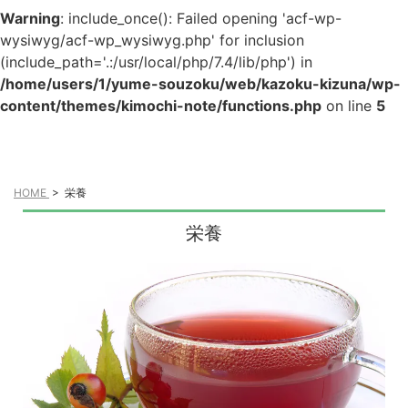
Warning
: include_once(): Failed opening 'acf-wp-
wysiwyg/acf-wp_wysiwyg.php' for inclusion
(include_path='.:/usr/local/php/7.4/lib/php') in
/home/users/1/yume-souzoku/web/kazoku-kizuna/wp-
content/themes/kimochi-note/functions.php
on line
5
HOME
>
栄養
栄養