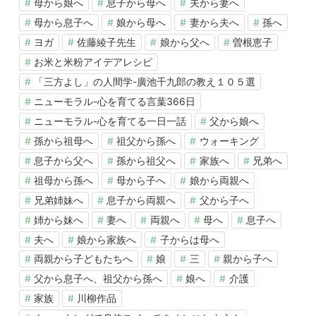
母から娘へ
息子から母へ
夫から妻へ
母から息子へ
娘から母へ
妻から夫へ
孫へ
ヨガ
佐藤綾子先生
娘から父へ
曽根恵子
お米と米粉アイデアレシピ
「三方よし」の人間学-廣池千九郎の教え１０５選
ニューモラル-心を育てる言葉366日
ニューモラル-心を育てる一日一話
父から娘へ
孫から祖母へ
祖父から孫へ
ウォーキング
息子から父へ
孫から祖父へ
家族へ
兄弟へ
祖母から孫へ
母から子へ
娘から両親へ
兄弟姉妹へ
息子から両親へ
父から子へ
姉から妹へ
妻へ
両親へ
母へ
息子へ
夫へ
娘から家族へ
子からは母へ
両親から子どもたちへ
娘
三
親から子へ
父から息子へ、祖父から孫へ
娘へ
介護
家族
川柳作品