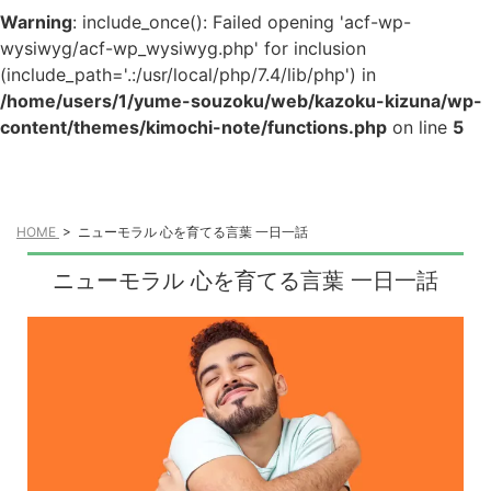
Warning
: include_once(): Failed opening 'acf-wp-
wysiwyg/acf-wp_wysiwyg.php' for inclusion
(include_path='.:/usr/local/php/7.4/lib/php') in
/home/users/1/yume-souzoku/web/kazoku-kizuna/wp-
content/themes/kimochi-note/functions.php
on line
5
HOME
>
ニューモラル 心を育てる言葉 一日一話
ニューモラル 心を育てる言葉 一日一話