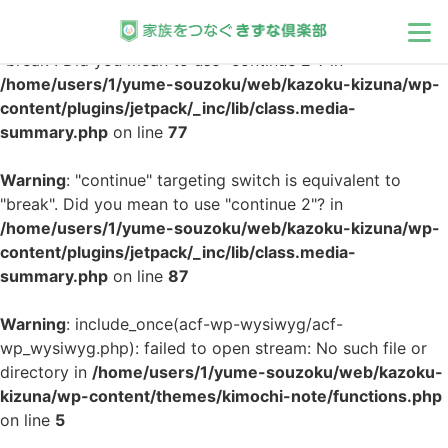
Warning
: "continue" targeting switch is equivalent to
"break". Did you mean to use "continue 2"? in
/home/users/1/yume-souzoku/web/kazoku-kizuna/wp-
家族
content/plugins/jetpack/_inc/lib/class.media-
summary.php
on line
77
相続
Warning
: "continue" targeting switch is equivalent to
"break". Did you mean to use "continue 2"? in
介護
/home/users/1/yume-souzoku/web/kazoku-kizuna/wp-
content/plugins/jetpack/_inc/lib/class.media-
メンタル
summary.php
on line
87
モラル
Warning
: include_once(acf-wp-wysiwyg/acf-
wp_wysiwyg.php): failed to open stream: No such file or
directory in
/home/users/1/yume-souzoku/web/kazoku-
インタビュー
kizuna/wp-content/themes/kimochi-note/functions.php
on line
5
公募