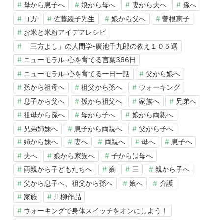
母から息子へ
娘から母へ
妻から夫へ
孫へ
ヨガ
佐藤綾子先生
娘から父へ
曽根恵子
お米と米粉アイデアレシピ
「三方よし」の人間学-廣池千九郎の教え１０５選
ニューモラル-心を育てる言葉366日
ニューモラル-心を育てる一日一話
父から娘へ
孫から祖母へ
祖父から孫へ
ウォーキング
息子から父へ
孫から祖父へ
家族へ
兄弟へ
祖母から孫へ
母から子へ
娘から両親へ
兄弟姉妹へ
息子から両親へ
父から子へ
姉から妹へ
妻へ
両親へ
母へ
息子へ
夫へ
娘から家族へ
子からは母へ
両親から子どもたちへ
娘
三
親から子へ
父から息子へ、祖父から孫へ
娘へ
介護
家族
川柳作品
ウォーキングで身体スイッチをオンにしよう！