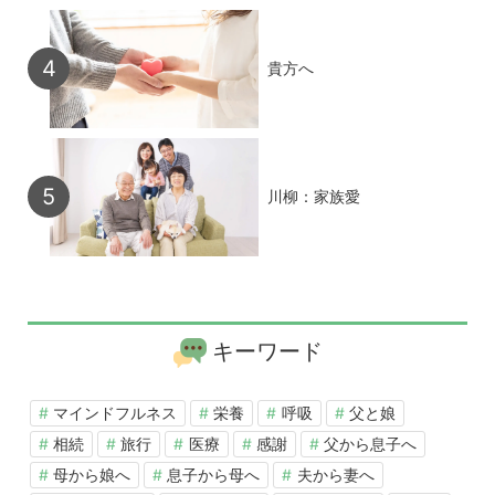
貴方へ
川柳：家族愛
キーワード
マインドフルネス
栄養
呼吸
父と娘
相続
旅行
医療
感謝
父から息子へ
母から娘へ
息子から母へ
夫から妻へ