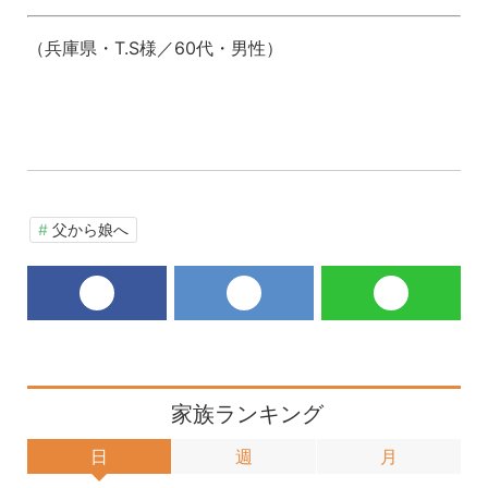
（兵庫県・T.S様／60代・男性）
父から娘へ
facebook
twitter
LINE
家族ランキング
日
週
月