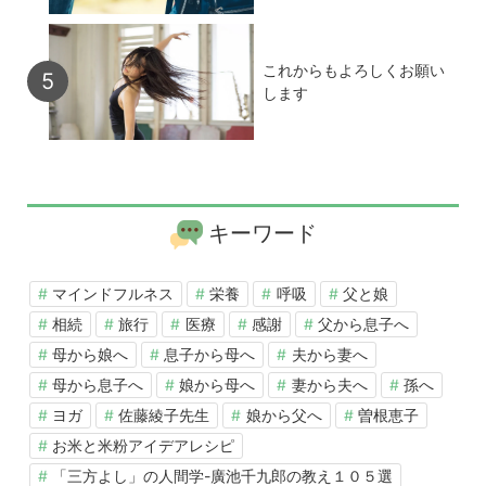
これからもよろしくお願い
します
キーワード
マインドフルネス
栄養
呼吸
父と娘
相続
旅行
医療
感謝
父から息子へ
母から娘へ
息子から母へ
夫から妻へ
母から息子へ
娘から母へ
妻から夫へ
孫へ
ヨガ
佐藤綾子先生
娘から父へ
曽根恵子
お米と米粉アイデアレシピ
「三方よし」の人間学-廣池千九郎の教え１０５選