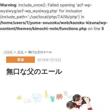
Warning
: include_once(): Failed opening 'acf-wp-
wysiwyg/acf-wp_wysiwyg.php' for inclusion
(include_path='.:/usr/local/php/7.4/lib/php') in
/home/users/1/yume-souzoku/web/kazoku-kizuna/wp-
content/themes/kimochi-note/functions.php
on line
5
HOME
>
家族
>
無口な父のエール
家族
2019年1月15日
無口な父のエール