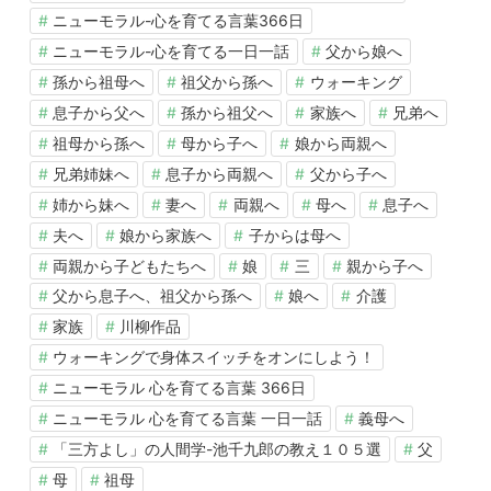
ニューモラル-心を育てる言葉366日
ニューモラル-心を育てる一日一話
父から娘へ
孫から祖母へ
祖父から孫へ
ウォーキング
息子から父へ
孫から祖父へ
家族へ
兄弟へ
祖母から孫へ
母から子へ
娘から両親へ
兄弟姉妹へ
息子から両親へ
父から子へ
姉から妹へ
妻へ
両親へ
母へ
息子へ
夫へ
娘から家族へ
子からは母へ
両親から子どもたちへ
娘
三
親から子へ
父から息子へ、祖父から孫へ
娘へ
介護
家族
川柳作品
ウォーキングで身体スイッチをオンにしよう！
ニューモラル 心を育てる言葉 366日
ニューモラル 心を育てる言葉 一日一話
義母へ
「三方よし」の人間学-池千九郎の教え１０５選
父
母
祖母