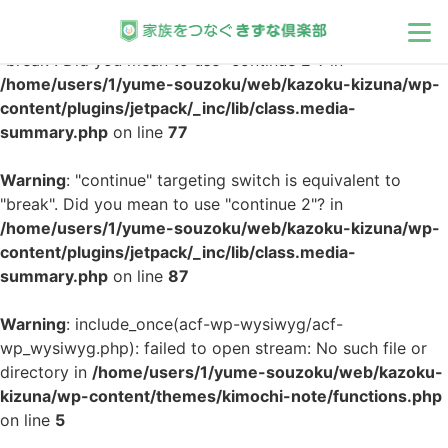
Warning
: "continue" targeting switch is equivalent to
"break". Did you mean to use "continue 2"? in
/home/users/1/yume-souzoku/web/kazoku-kizuna/wp-
家族
content/plugins/jetpack/_inc/lib/class.media-
summary.php
on line
77
相続
Warning
: "continue" targeting switch is equivalent to
"break". Did you mean to use "continue 2"? in
介護
/home/users/1/yume-souzoku/web/kazoku-kizuna/wp-
content/plugins/jetpack/_inc/lib/class.media-
メンタル
summary.php
on line
87
モラル
Warning
: include_once(acf-wp-wysiwyg/acf-
wp_wysiwyg.php): failed to open stream: No such file or
directory in
/home/users/1/yume-souzoku/web/kazoku-
インタビュー
kizuna/wp-content/themes/kimochi-note/functions.php
on line
5
公募