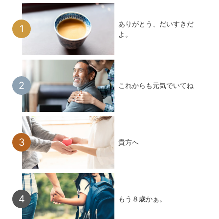
ありがとう、だいすきだ
よ。
これからも元気でいてね
貴方へ
もう８歳かぁ。