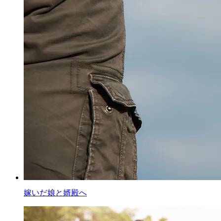
嫁いだ娘と婿殿へ