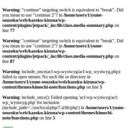
Warning
: "continue" targeting switch is equivalent to "break". Did
you mean to use "continue 2"? in
/home/users/1/yume-
souzoku/web/kazoku-kizuna/wp-
content/plugins/jetpack/_inc/lib/class.media-summary.php
on
line
77
Warning
: "continue" targeting switch is equivalent to "break". Did
you mean to use "continue 2"? in
/home/users/1/yume-
souzoku/web/kazoku-kizuna/wp-
content/plugins/jetpack/_inc/lib/class.media-summary.php
on
line
87
Warning
: include_once(acf-wp-wysiwyg/acf-wp_wysiwyg.php):
failed to open stream: No such file or directory in
/home/users/1/yume-souzoku/web/kazoku-kizuna/wp-
content/themes/kimochi-note/functions.php
on line
5
Warning
: include_once(): Failed opening 'acf-wp-wysiwyg/acf-
wp_wysiwyg.php' for inclusion
(include_path='.:/usr/local/php/7.4/lib/php') in
/home/users/1/yume-
souzoku/web/kazoku-kizuna/wp-content/themes/kimochi-
note/functions.php
on line
5