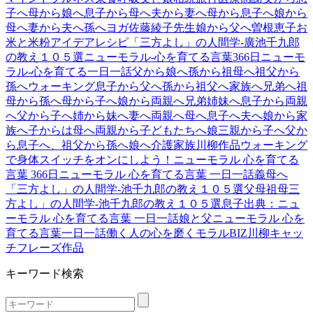
子へ
母から娘へ
息子から母へ
夫から妻へ
母から息子へ
娘から
母へ
妻から夫へ
孫へ
ヨガ
佐藤綾子先生
娘から父へ
曽根恵子
お
米と米粉アイデアレシピ
「三方よし」の人間学-廣池千九郎
の教え１０５選
ニューモラル-心を育てる言葉366日
ニューモ
ラル-心を育てる一日一話
父から娘へ
孫から祖母へ
祖父から
孫へ
ウォーキング
息子から父へ
孫から祖父へ
家族へ
兄弟へ
祖
母から孫へ
母から子へ
娘から両親へ
兄弟姉妹へ
息子から両親
へ
父から子へ
姉から妹へ
妻へ
両親へ
母へ
息子へ
夫へ
娘から家
族へ
子からは母へ
両親から子どもたちへ
娘
三
親から子へ
父か
ら息子へ、祖父から孫へ
娘へ
介護
家族
川柳作品
ウォーキング
で身体スイッチをオンにしよう！
ニューモラル 心を育てる
言葉 366日
ニューモラル 心を育てる言葉 一日一話
義母へ
「三方よし」の人間学-池千九郎の教え１０５選
父
母
祖母
三
方よし」の人間学-池千九郎の教え１０５選
息子
出典：ニュ
ーモラル 心を育てる言葉 一日一話
娘と父
ニューモラル 心を
育てる言葉一日一話
働く人の心を磨くモラルBIZ
川柳
キャッ
チフレーズ作品
キーワード検索