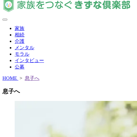
家族
相続
介護
メンタル
モラル
インタビュー
公募
HOME
>
息子へ
息子へ