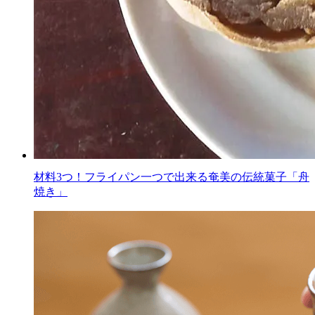
材料3つ！フライパン一つで出来る奄美の伝統菓子「舟
焼き」