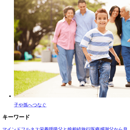
子や孫へつなぐ
キーワード
マインドフルネス
栄養
呼吸
父と娘
相続
旅行
医療
感謝
父から息