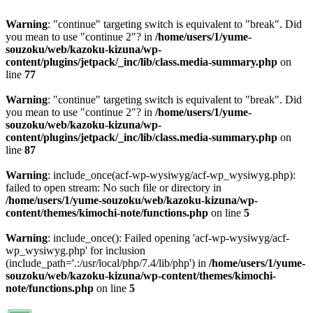
Warning
: "continue" targeting switch is equivalent to "break". Did
you mean to use "continue 2"? in
/home/users/1/yume-
souzoku/web/kazoku-kizuna/wp-
content/plugins/jetpack/_inc/lib/class.media-summary.php
on
line
77
Warning
: "continue" targeting switch is equivalent to "break". Did
you mean to use "continue 2"? in
/home/users/1/yume-
souzoku/web/kazoku-kizuna/wp-
content/plugins/jetpack/_inc/lib/class.media-summary.php
on
line
87
Warning
: include_once(acf-wp-wysiwyg/acf-wp_wysiwyg.php):
failed to open stream: No such file or directory in
/home/users/1/yume-souzoku/web/kazoku-kizuna/wp-
content/themes/kimochi-note/functions.php
on line
5
Warning
: include_once(): Failed opening 'acf-wp-wysiwyg/acf-
wp_wysiwyg.php' for inclusion
(include_path='.:/usr/local/php/7.4/lib/php') in
/home/users/1/yume-
souzoku/web/kazoku-kizuna/wp-content/themes/kimochi-
note/functions.php
on line
5