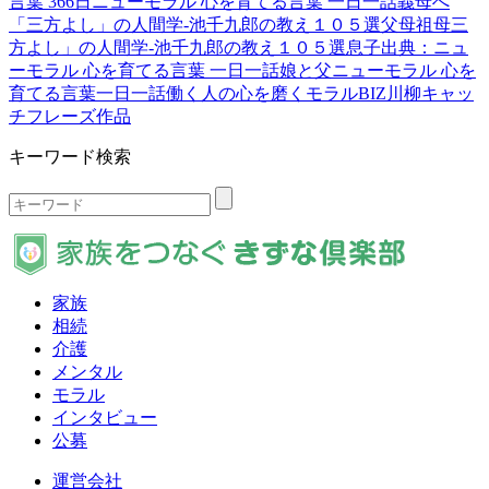
言葉 366日
ニューモラル 心を育てる言葉 一日一話
義母へ
「三方よし」の人間学-池千九郎の教え１０５選
父
母
祖母
三
方よし」の人間学-池千九郎の教え１０５選
息子
出典：ニュ
ーモラル 心を育てる言葉 一日一話
娘と父
ニューモラル 心を
育てる言葉一日一話
働く人の心を磨くモラルBIZ
川柳
キャッ
チフレーズ作品
キーワード検索
家族
相続
介護
メンタル
モラル
インタビュー
公募
運営会社