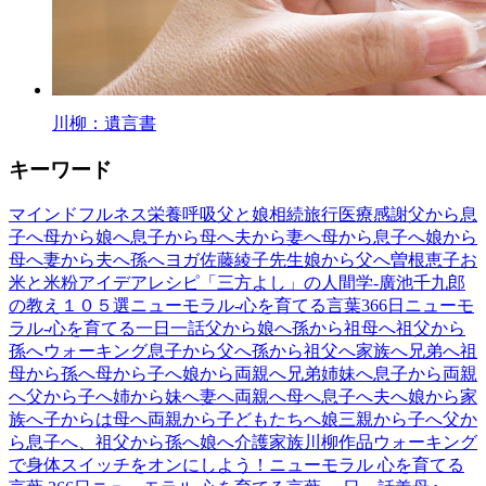
川柳：遺言書
キーワード
マインドフルネス
栄養
呼吸
父と娘
相続
旅行
医療
感謝
父から息
子へ
母から娘へ
息子から母へ
夫から妻へ
母から息子へ
娘から
母へ
妻から夫へ
孫へ
ヨガ
佐藤綾子先生
娘から父へ
曽根恵子
お
米と米粉アイデアレシピ
「三方よし」の人間学-廣池千九郎
の教え１０５選
ニューモラル-心を育てる言葉366日
ニューモ
ラル-心を育てる一日一話
父から娘へ
孫から祖母へ
祖父から
孫へ
ウォーキング
息子から父へ
孫から祖父へ
家族へ
兄弟へ
祖
母から孫へ
母から子へ
娘から両親へ
兄弟姉妹へ
息子から両親
へ
父から子へ
姉から妹へ
妻へ
両親へ
母へ
息子へ
夫へ
娘から家
族へ
子からは母へ
両親から子どもたちへ
娘
三
親から子へ
父か
ら息子へ、祖父から孫へ
娘へ
介護
家族
川柳作品
ウォーキング
で身体スイッチをオンにしよう！
ニューモラル 心を育てる