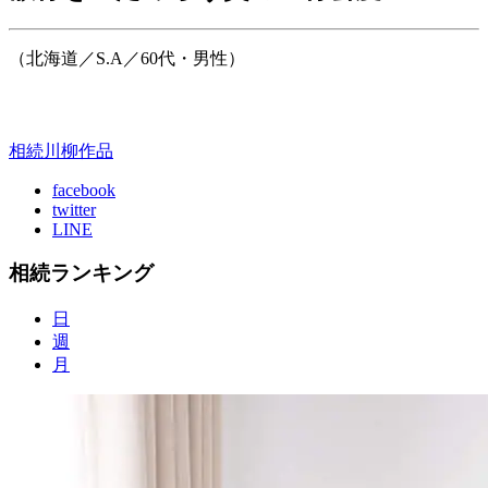
（北海道／S.A／60代・男性）
相続
川柳作品
facebook
twitter
LINE
相続ランキング
日
週
月