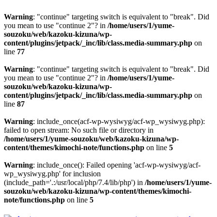
Warning
: "continue" targeting switch is equivalent to "break". Did
you mean to use "continue 2"? in
/home/users/1/yume-
souzoku/web/kazoku-kizuna/wp-
content/plugins/jetpack/_inc/lib/class.media-summary.php
on
line
77
Warning
: "continue" targeting switch is equivalent to "break". Did
you mean to use "continue 2"? in
/home/users/1/yume-
souzoku/web/kazoku-kizuna/wp-
content/plugins/jetpack/_inc/lib/class.media-summary.php
on
line
87
Warning
: include_once(acf-wp-wysiwyg/acf-wp_wysiwyg.php):
failed to open stream: No such file or directory in
/home/users/1/yume-souzoku/web/kazoku-kizuna/wp-
content/themes/kimochi-note/functions.php
on line
5
Warning
: include_once(): Failed opening 'acf-wp-wysiwyg/acf-
wp_wysiwyg.php' for inclusion
(include_path='.:/usr/local/php/7.4/lib/php') in
/home/users/1/yume-
souzoku/web/kazoku-kizuna/wp-content/themes/kimochi-
note/functions.php
on line
5