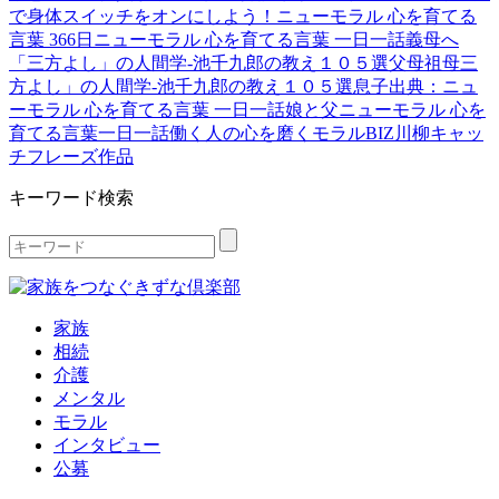
で身体スイッチをオンにしよう！
ニューモラル 心を育てる
言葉 366日
ニューモラル 心を育てる言葉 一日一話
義母へ
「三方よし」の人間学-池千九郎の教え１０５選
父
母
祖母
三
方よし」の人間学-池千九郎の教え１０５選
息子
出典：ニュ
ーモラル 心を育てる言葉 一日一話
娘と父
ニューモラル 心を
育てる言葉一日一話
働く人の心を磨くモラルBIZ
川柳
キャッ
チフレーズ作品
キーワード検索
家族
相続
介護
メンタル
モラル
インタビュー
公募