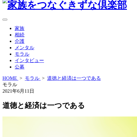
家族
相続
介護
メンタル
モラル
インタビュー
公募
HOME
>
モラル
>
道徳と経済は一つである
モラル
2021年6月11日
道徳と経済は一つである