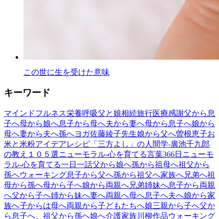
この世に生を受けた意味
キーワード
マインドフルネス
栄養
呼吸
父と娘
相続
旅行
医療
感謝
父から息
子へ
母から娘へ
息子から母へ
夫から妻へ
母から息子へ
娘から
母へ
妻から夫へ
孫へ
ヨガ
佐藤綾子先生
娘から父へ
曽根恵子
お
米と米粉アイデアレシピ
「三方よし」の人間学-廣池千九郎
の教え１０５選
ニューモラル-心を育てる言葉366日
ニューモ
ラル-心を育てる一日一話
父から娘へ
孫から祖母へ
祖父から
孫へ
ウォーキング
息子から父へ
孫から祖父へ
家族へ
兄弟へ
祖
母から孫へ
母から子へ
娘から両親へ
兄弟姉妹へ
息子から両親
へ
父から子へ
姉から妹へ
妻へ
両親へ
母へ
息子へ
夫へ
娘から家
族へ
子からは母へ
両親から子どもたちへ
娘
三
親から子へ
父か
ら息子へ、祖父から孫へ
娘へ
介護
家族
川柳作品
ウォーキング