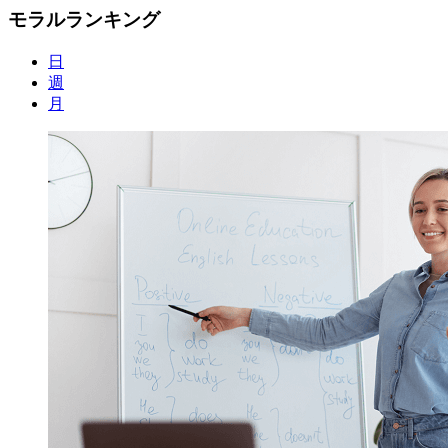
モラルランキング
日
週
月